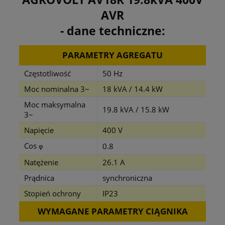
AVR
- dane techniczne:
PARAMETRY AGREGATU
Częstotliwość
50 Hz
Moc nominalna 3~
18 kVA / 14.4 kW
Moc maksymalna
19.8 kVA / 15.8 kW
3~
Napięcie
400 V
Cos
0.8
φ
Natężenie
26.1 A
Prądnica
synchroniczna
Stopień ochrony
IP23
WYMAGANE PARAMETRY CIĄGNIKA