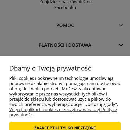
Znajdziesz nas również na
Facebooku
POMOC
PŁATNOŚCI I DOSTAWA
TWÓJ PANEL
Dbamy o Twoją prywatność
Pliki cookies i pokrewne im technologie umożliwiają
poprawne działanie strony i pomagają nam dostosować
O NAS
ofertę do Twoich potrzeb. Możesz zaakceptować
wykorzystanie przez nas wszystkich tych plików i
przejść do sklepu lub dostosować użycie plików do
©
Tools
for
Smart - narzędzia zawodowców
, P.P.H.U. ARMOT Arkadiusz
swoich preferencji, wybierając opcję "Dostosuj zgody".
Kałyniak, ul. Leśna 5, 70-895 Załom
Więcej o plikach cookies przeczytasz w naszej Polityce
prywatności.
Korzystanie z serwisu oznacza akceptację
regulaminu
i
polityki cookies
.
|
©2013
Tools
for
Smart - narzędzia zawodowców
ZAAKCEPTUJ TYLKO NIEZBĘDNE