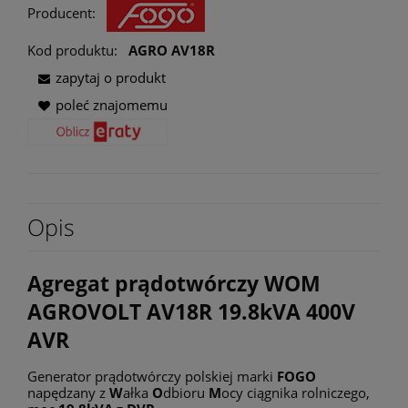
Producent:
Kod produktu:
AGRO AV18R
zapytaj o produkt
poleć znajomemu
Opis
Agregat prądotwórczy WOM
AGROVOLT AV18R 19.8kVA 400V
AVR
Generator prądotwórczy polskiej marki
FOGO
napędzany z
W
ałka
O
dbioru
M
ocy ciągnika rolniczego,