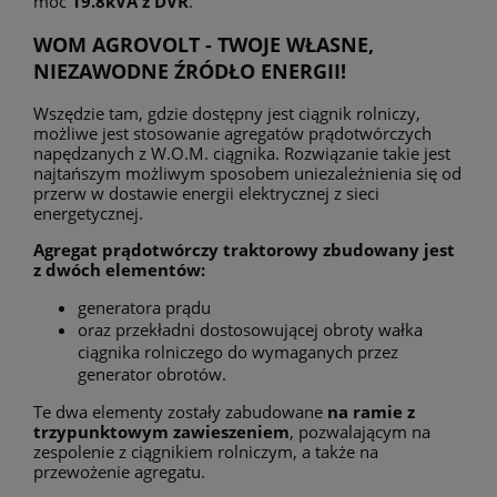
moc
19.8kVA z DVR
.
WOM AGROVOLT -
TWOJE WŁASNE,
NIEZAWODNE ŹRÓDŁO ENERGII!
Wszędzie tam, gdzie dostępny jest ciągnik rolniczy,
możliwe jest stosowanie agregatów prądotwórczych
napędzanych z W.O.M. ciągnika. Rozwiązanie takie jest
najtańszym możliwym sposobem uniezależnienia się od
przerw w dostawie energii elektrycznej z sieci
energetycznej.
Agregat prądotwórczy traktorowy zbudowany jest
z dwóch elementów:
generatora prądu
oraz przekładni dostosowującej obroty wałka
ciągnika rolniczego do wymaganych przez
generator obrotów.
Te dwa elementy zostały zabudowane
na ramie z
trzypunktowym zawieszeniem
, pozwalającym na
zespolenie z ciągnikiem rolniczym, a także na
przewożenie agregatu.