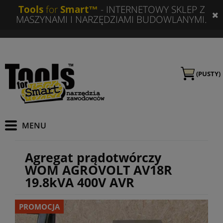
Tools
for
Smart™
- INTERNETOWY SKLEP Z
MASZYNAMI I NARZĘDZIAMI BUDOWLANYMI.
(PUSTY)
Agregat prądotwórczy
WOM AGROVOLT AV18R
19.8kVA 400V AVR
PROMOCJA