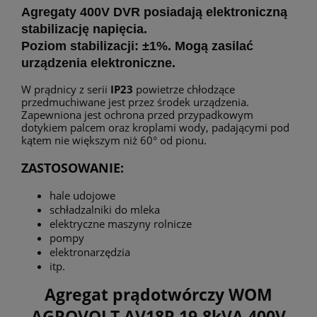
Agregaty 400V DVR posiadają elektroniczną
stabilizację napięcia.
Poziom stabilizacji: ±1%. Mogą zasilać
urządzenia elektroniczne.
W prądnicy z serii
IP23
powietrze chłodzące
przedmuchiwane jest przez środek urządzenia.
Zapewniona jest ochrona przed przypadkowym
dotykiem palcem oraz kroplami wody, padającymi pod
kątem nie większym niż 60° od pionu.
ZASTOSOWANIE:
hale udojowe
schładzalniki do mleka
elektryczne maszyny rolnicze
pompy
elektronarzędzia
itp.
Agregat prądotwórczy
WOM
AGROVOLT AV18R 19.8kVA 400V