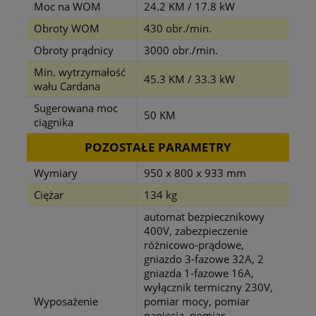
Moc na WOM
24.2 KM / 17.8 kW
Obroty WOM
430 obr./min.
Obroty prądnicy
3000 obr./min.
Min. wytrzymałość
45.3 KM / 33.3 kW
wału Cardana
Sugerowana moc
50 KM
ciągnika
POZOSTAŁE PARAMETRY
Wymiary
950 x 800 x 933 mm
Ciężar
134 kg
automat bezpiecznikowy
400V, zabezpieczenie
różnicowo-prądowe,
gniazdo 3-fazowe 32A, 2
gniazda 1-fazowe 16A,
wyłącznik termiczny 230V,
Wyposażenie
pomiar mocy, pomiar
napięcia, pomiar