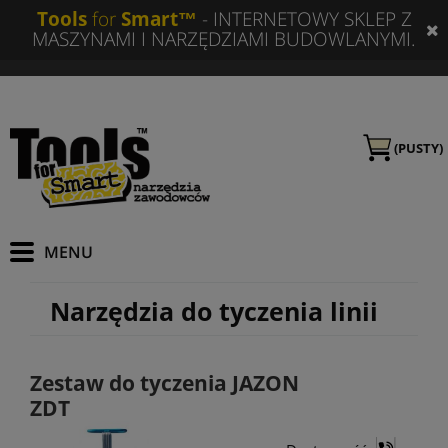
Tools
for
Smart™
- INTERNETOWY SKLEP Z
MASZYNAMI I NARZĘDZIAMI BUDOWLANYMI.
(PUSTY)
Narzędzia do tyczenia linii
Zestaw do tyczenia JAZON
ZDT