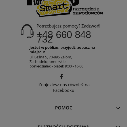
Potrzebujesz pomocy? Zadzwoń!
+48 660 848
732
Jesteś w pobliżu, przyjedź, zobacz na
miejscu!
ul. Leśna 5, 70-895 Załom,
Zachodniopomorskie
poniedziałek - piątek 9:00 - 16:00
Znajdziesz nas również na
Facebooku
POMOC
PŁATNOŚCI I DOSTAWA