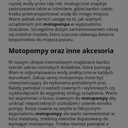
czystej wody przez cały rok. Analogicznie znajduje
zastosowanie także w rolnictwie, gdzie bardzo często
trzeba przetransportować wodę do innego miejsca.
Warto jednak zwrócić uwagę na to, jak ważnym
urządzeniem jest
motopompa
w wyposażeniu
strażaków. Szczególnie dużym zainteresowaniem cieszą
się mobilne modele, które znacznie ułatwiają dotarcie
bezpośrednio do miejsca pożaru.
Motopompy oraz inne akcesoria
W naszym sklepie internetowym znajdziecie bardzo
szeroki zakres rozmaitych dodatków, które pomogą
Wam w odpompowaniu wody praktycznie w każdych
warunkach. Zakup samej motopompy może być
niewystarczający do wykonania potrzebnych prac.
Należy pamiętać o wężach ssawnych i wylotowych czy
szybkozłączach do wygodnej obsługi urządzenia. Warto
też wspomnieć o koszu ssawnym do
motopompy
aby
uniknąć niepotrzebnych uszkodzeń i usterek wirnika
pompy. Kosze ssawne są zwykle w fabrycznym
wyposażeniu
motopompy
ale warto zainwestować w
kosz metalowy, średnicą otworów dopasowany do
wymagań motopompy. Trzeba również pamiętać o