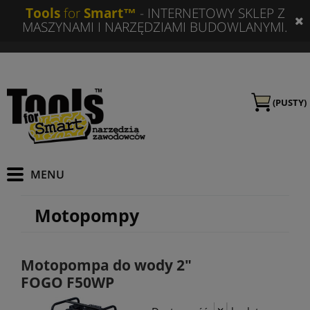
Tools
for
Smart™
- INTERNETOWY SKLEP Z
MASZYNAMI I NARZĘDZIAMI BUDOWLANYMI.
(PUSTY)
Motopompy
Motopompa do wody 2"
FOGO F50WP