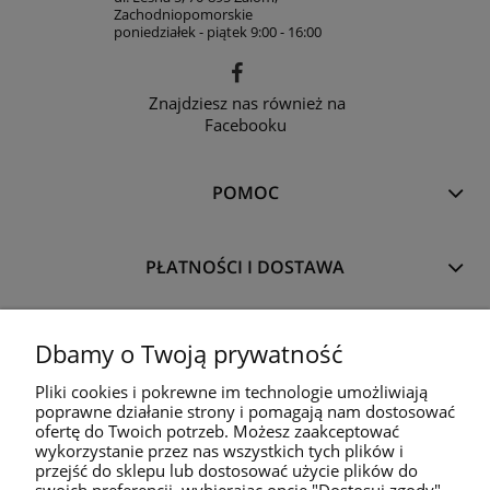
Zachodniopomorskie
poniedziałek - piątek 9:00 - 16:00
Znajdziesz nas również na
Facebooku
POMOC
PŁATNOŚCI I DOSTAWA
TWÓJ PANEL
Dbamy o Twoją prywatność
Pliki cookies i pokrewne im technologie umożliwiają
poprawne działanie strony i pomagają nam dostosować
O NAS
ofertę do Twoich potrzeb. Możesz zaakceptować
wykorzystanie przez nas wszystkich tych plików i
przejść do sklepu lub dostosować użycie plików do
©
Tools
for
Smart - narzędzia zawodowców
, P.P.H.U. ARMOT Arkadiusz