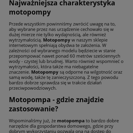
Najważniejsza charakterystyka
motopompy
Przede wszystkim powinniśmy zwrócić uwagę na to,
aby wybrane przez nas urządzenie cechowało się w
dużej mierze nie tylko wydajnością, ale również
wytrzymałością.
Motopompy
w naszym sklepie
internetowym spełniają obydwa te założenia. W
zależności od wybranego modelu będziecie w stanie
przepompować nawet ponad 60 metrów sześciennych
wody - czystej lub brudnej. Warto również wspomnieć o
wytrzymałości, która także ma niebagatelne
znaczenie.
Motopompy
są odporne na wilgotność oraz
samą wodę, także tę zanieczyszczoną. Z tego powodu
bardzo dobrze sprawdza się w trakcie działań
przeciwpowodziowych.
Motopompa - gdzie znajdzie
zastosowanie?
Wspominaliśmy już, że
motopompa
to bardzo dobre
narzędzie dla gospodarstwa domowego, gdzie przy
dobrym wykorzystaniu pozwala ona na dostęp do