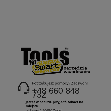
Potrzebujesz pomocy? Zadzwoń!
+48 660 848
732
Jesteś w pobliżu, przyjedź, zobacz na
miejscu!
ul. Leśna 5, 70-895 Załom,