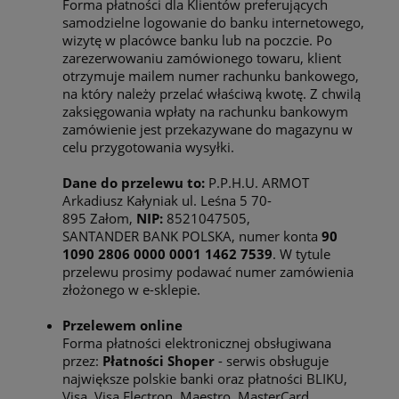
Forma płatności dla Klientów preferujących
samodzielne logowanie do banku internetowego,
wizytę w placówce banku lub na poczcie. Po
zarezerwowaniu zamówionego towaru, klient
otrzymuje mailem numer rachunku bankowego,
na który należy przelać właściwą kwotę. Z chwilą
zaksięgowania wpłaty na rachunku bankowym
zamówienie jest przekazywane do magazynu w
celu przygotowania wysyłki.
Dane do przelewu to:
P.P.H.U. ARMOT
Arkadiusz Kałyniak ul. Leśna 5 70-
895 Załom,
NIP:
8521047505,
SANTANDER BANK POLSKA, numer konta
90
1090 2806 0000 0001 1462 7539
. W tytule
przelewu prosimy podawać numer zamówienia
złożonego w e-sklepie.
Przelewem online
Forma płatności elektronicznej obsługiwana
przez:
Płatności Shoper
- serwis obsługuje
największe polskie banki oraz płatności BLIKU,
Visa, Visa Electron, Maestro, MasterCard,