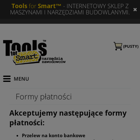
Tools
for
Smart™
- INTERNETOWY SKLEP Z
MASZYNAMI I NARZĘDZIAMI BUDOWLANYMI.
(PUSTY)
Formy płatności
Akceptujemy następujące formy
płatności:
Przelew na konto bankowe