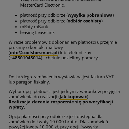
MasterCard Electronic.
płatność przy odbiorze (
wysyłka pobraniowa
)
płatność przy odbiorze (
odbiór osobisty
)
mRaty mBank
leasing LeaseLink
W razie problemów z dokonaniem płatności uprzejmie
prosimy o kontakt mailowy
(
info@toolsforsmart.pl
) lub telefoniczny
(
+48501043014
) - chętnie udzielimy pomocy.
Do każdego zamówienia wystawiana jest faktura VAT
lub paragon fiskalny.
Wybór opcji płatności jest jednym z warunków przyjęcia
zamówienia do realizacji (
Jak kupować
).
Realizacja zlecenia rozpocznie się po weryfikacji
wpłaty.
Opcja płatności przy odbiorze jest dostępna dla
zamówień do kwoty 10.000 brutto. Dla zamówień
powyżej kwoty 10.000 zł, przy opcji "wysyłka