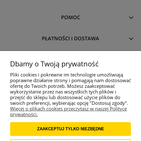
POMOC
PŁATNOŚCI I DOSTAWA
TWÓJ PANEL
Dbamy o Twoją prywatność
Pliki cookies i pokrewne im technologie umożliwiają
poprawne działanie strony i pomagają nam dostosować
O NAS
ofertę do Twoich potrzeb. Możesz zaakceptować
wykorzystanie przez nas wszystkich tych plików i
przejść do sklepu lub dostosować użycie plików do
©
Tools
for
Smart - narzędzia zawodowców
, P.P.H.U. ARMOT Arkadiusz
swoich preferencji, wybierając opcję "Dostosuj zgody".
Kałyniak, ul. Leśna 5, 70-895 Załom
Więcej o plikach cookies przeczytasz w naszej Polityce
prywatności.
Korzystanie z serwisu oznacza akceptację
regulaminu
i
polityki cookies
.
|
©2013
Tools
for
Smart - narzędzia zawodowców
ZAAKCEPTUJ TYLKO NIEZBĘDNE
Zawartość strony internetowej www.
Tools
for
Smart
.pl jest chroniona przez polskie prawo autorskie oraz
prawo własności intelektualnej. Prawa do serwisu
Tools
for
Smart
Online oraz treści w nim zawartych należą