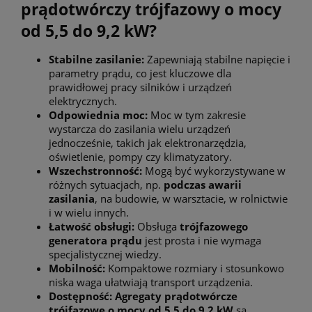
prądotwórczy trójfazowy o mocy
od 5,5 do 9,2 kW?
Stabilne zasilanie:
Zapewniają stabilne napięcie i
parametry prądu, co jest kluczowe dla
prawidłowej pracy silników i urządzeń
elektrycznych.
Odpowiednia moc:
Moc w tym zakresie
wystarcza do zasilania wielu urządzeń
jednocześnie, takich jak elektronarzędzia,
oświetlenie, pompy czy klimatyzatory.
Wszechstronność:
Mogą być wykorzystywane w
różnych sytuacjach, np.
podczas awarii
zasilania
, na budowie, w warsztacie, w rolnictwie
i w wielu innych.
Łatwość obsługi:
Obsługa
trójfazowego
generatora prądu
jest prosta i nie wymaga
specjalistycznej wiedzy.
Mobilność:
Kompaktowe rozmiary i stosunkowo
niska waga ułatwiają transport urządzenia.
Dostępność: Agregaty prądotwórcze
trójfazowe o mocy od 5,5 do 9,2 kW
są