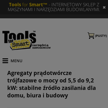
Tools
for
Smart™
- INTERNETOWY SKLEP Z
MASZYNAMI I NARZĘDZIAMI BUDOWLANYMI.
(PUSTY)
Agregaty prądotwórcze
trójfazowe o mocy od 5,5 do 9,2
kW: stabilne źródło zasilania dla
domu, biura i budowy