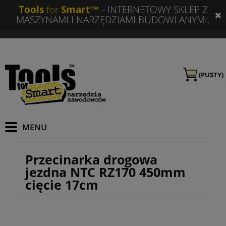
Tools
for
Smart™
- INTERNETOWY SKLEP Z
MASZYNAMI I NARZĘDZIAMI BUDOWLANYMI.
(PUSTY)
Przecinarka drogowa
jezdna NTC RZ170 450mm
cięcie 17cm