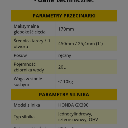
PARAMETRY PRZECINARKI
Maksymalna
170mm
głębokość cięcia
Średnica tarczy / fi
450mm / 25,4mm (1")
otworu
Posuw
ręczny
Pojemność
20L
zbiornika wody
Waga w stanie
≤110kg
suchym
PARAMETRY SILNIKA
Model silnika
HONDA GX390
Jednocylindrowy,
Typ silnika
czterosuwowy, OHV