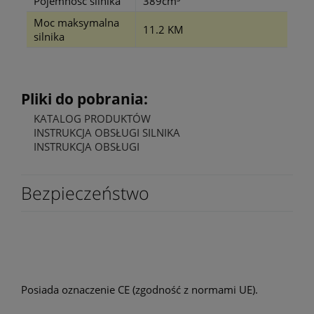
Pojemność silnika
389cm³
Moc maksymalna
11.2 KM
silnika
Pliki do pobrania:
KATALOG PRODUKTÓW
INSTRUKCJA OBSŁUGI SILNIKA
INSTRUKCJA OBSŁUGI
Bezpieczeństwo
Certyfikaty i
ostrzeżenie
bezpieczeństwa
Posiada oznaczenie CE (zgodność z normami UE).