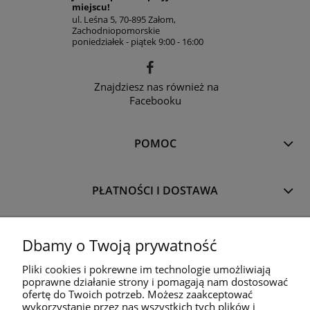
miejscu!
ul. Leśna 5, 70-895 Załom,
Zachodniopomorskie
poniedziałek - piątek 9:00 - 16:00
Znajdziesz nas również na
Facebooku
POMOC
PŁATNOŚCI I DOSTAWA
TWÓJ PANEL
Dbamy o Twoją prywatność
Pliki cookies i pokrewne im technologie umożliwiają
poprawne działanie strony i pomagają nam dostosować
O NAS
ofertę do Twoich potrzeb. Możesz zaakceptować
wykorzystanie przez nas wszystkich tych plików i