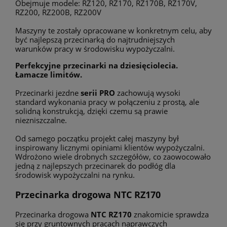
Obejmuje modele: RZ120, RZ170, RZ170B, RZ170V,
RZ200, RZ200B, RZ200V
Maszyny te zostały opracowane w konkretnym celu, aby
być najlepszą przecinarką do najtrudniejszych
warunków pracy w środowisku wypożyczalni.
Perfekcyjne przecinarki na dziesięciolecia.
Łamacze limitów.
Przecinarki jezdne
serii PRO
zachowują wysoki
standard wykonania pracy w połączeniu z prostą, ale
solidną konstrukcją, dzięki czemu są prawie
niezniszczalne.
Od samego początku projekt całej maszyny był
inspirowany licznymi opiniami klientów wypożyczalni.
Wdrożono wiele drobnych szczegółów, co zaowocowało
jedną z najlepszych przecinarek do podłóg dla
środowisk wypożyczalni na rynku.
Przecinarka drogowa
NTC RZ170
Przecinarka drogowa
NTC RZ170
znakomicie sprawdza
się przy gruntownych pracach naprawczych